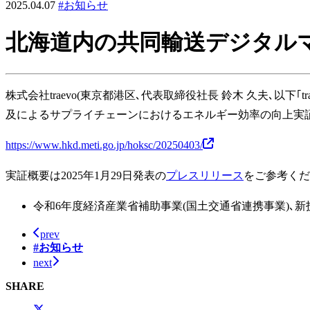
2025.04.07
#お知らせ
北海道内の共同輸送デジタル
株式会社traevo(東京都港区､代表取締役社長 鈴木 久夫､以
及によるサプライチェーンにおけるエネルギー効率の向上実証
https://www.hkd.meti.go.jp/hoksc/20250403/
実証概要は2025年1月29日発表の
プレスリリース
をご参考くだ
令和6年度経済産業省補助事業(国土交通省連携事業)､
prev
#お知らせ
next
SHARE