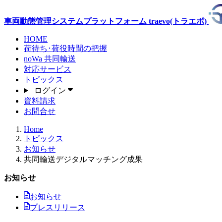
車両動態管理システムプラットフォーム traevo(トラエボ)
HOME
荷待ち･荷役時間
の把握
noWa
共同輸送
対応サービス
トピックス
ログイン
資料請求
お問合せ
Home
トピックス
お知らせ
共同輸送デジタルマッチング成果
お知らせ
お知らせ
プレスリリース