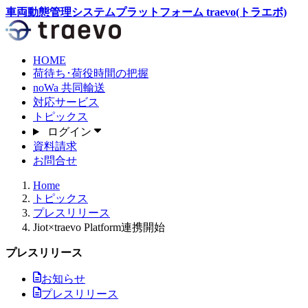
車両動態管理システムプラットフォーム traevo(トラエボ)
HOME
荷待ち･荷役時間
の把握
noWa
共同輸送
対応サービス
トピックス
ログイン
資料請求
お問合せ
Home
トピックス
プレスリリース
Jiot×traevo Platform連携開始
プレスリリース
お知らせ
プレスリリース