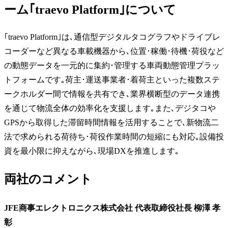
ーム｢traevo Platform｣について
｢traevo Platform｣は､通信型デジタルタコグラフやドライブレ
コーダーなど異なる車載機器から､位置･稼働･待機･荷役など
の動態データを一元的に集約･管理する車両動態管理プラッ
トフォームです｡荷主･運送事業者･着荷主といった複数ステ
ークホルダー間で情報を共有でき､業界横断型のデータ連携
を通じて物流全体の効率化を支援します｡また､デジタコや
GPSから取得した滞留時間情報を活用することで､新物流二
法で求められる荷待ち･荷役作業時間の短縮にも対応｡設備投
資を最小限に抑えながら､現場DXを推進します｡
両社のコメント
JFE商事エレクトロニクス株式会社 代表取締役社長 柳澤 孝
彰