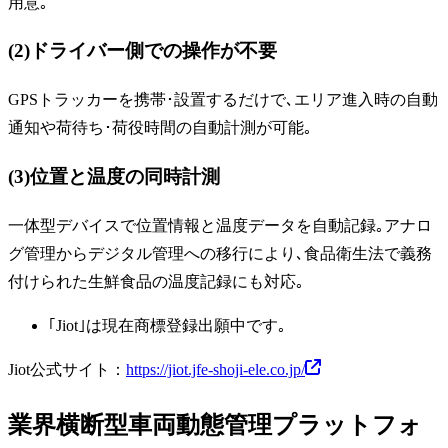
用意｡
(2)ドライバー側での操作が不要
GPSトラッカーを携帯･設置するだけで､エリア進入時の自動
通知や荷待ち･荷役時間の自動計測が可能｡
(3)位置と温度の同時計測
一体型デバイスで位置情報と温度データを自動記録｡アナロ
グ管理からデジタル管理への移行により､食品衛生法で義務
付けられた生鮮食品の温度記録にも対応｡
｢Jiot｣は現在商標登録出願中です｡
Jiot公式サイト：
https://jiot.jfe-shoji-ele.co.jp/
業界横断型車両動態管理プラットフォ