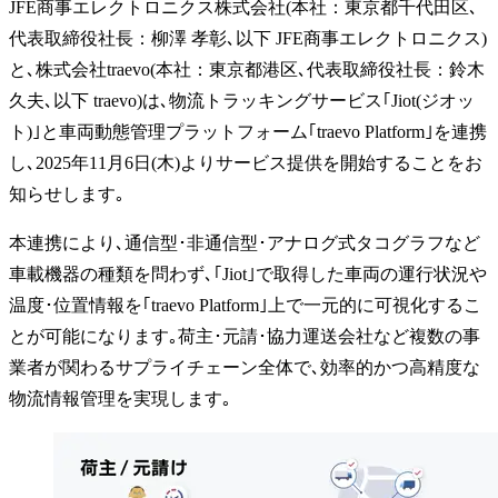
JFE商事エレクトロニクス株式会社(本社：東京都千代田区､
代表取締役社長：柳澤 孝彰､以下 JFE商事エレクトロニクス)
と､株式会社traevo(本社：東京都港区､代表取締役社長：鈴木
久夫､以下 traevo)は､物流トラッキングサービス｢Jiot(ジオッ
ト)｣と車両動態管理プラットフォーム｢traevo Platform｣を連携
し､2025年11月6日(木)よりサービス提供を開始することをお
知らせします｡
本連携により､通信型･非通信型･アナログ式タコグラフなど
車載機器の種類を問わず､｢Jiot｣で取得した車両の運行状況や
温度･位置情報を｢traevo Platform｣上で一元的に可視化するこ
とが可能になります｡荷主･元請･協力運送会社など複数の事
業者が関わるサプライチェーン全体で､効率的かつ高精度な
物流情報管理を実現します｡