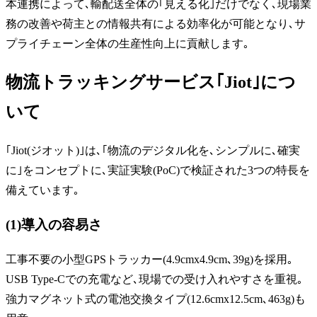
本連携によって､輸配送全体の｢見える化｣だけでなく､現場業
務の改善や荷主との情報共有による効率化が可能となり､サ
プライチェーン全体の生産性向上に貢献します｡
物流トラッキングサービス｢Jiot｣につ
いて
｢Jiot(ジオット)｣は､｢物流のデジタル化を､シンプルに､確実
に｣をコンセプトに､実証実験(PoC)で検証された3つの特長を
備えています｡
(1)導入の容易さ
工事不要の小型GPSトラッカー(4.9cmx4.9cm､39g)を採用｡
USB Type-Cでの充電など､現場での受け入れやすさを重視｡
強力マグネット式の電池交換タイプ(12.6cmx12.5cm､463g)も