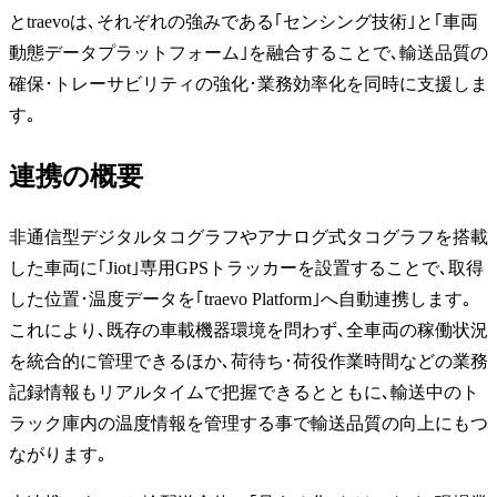
とtraevoは､それぞれの強みである｢センシング技術｣と｢車両
動態データプラットフォーム｣を融合することで､輸送品質の
確保･トレーサビリティの強化･業務効率化を同時に支援しま
す｡
連携の概要
非通信型デジタルタコグラフやアナログ式タコグラフを搭載
した車両に｢Jiot｣専用GPSトラッカーを設置することで､取得
した位置･温度データを｢traevo Platform｣へ自動連携します｡
これにより､既存の車載機器環境を問わず､全車両の稼働状況
を統合的に管理できるほか､荷待ち･荷役作業時間などの業務
記録情報もリアルタイムで把握できるとともに､輸送中のト
ラック庫内の温度情報を管理する事で輸送品質の向上にもつ
ながります｡