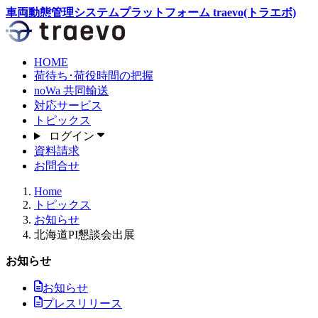
車両動態管理システムプラットフォーム traevo(トラエボ)
HOME
荷待ち･荷役時間
の把握
noWa
共同輸送
対応サービス
トピックス
ログイン
資料請求
お問合せ
Home
トピックス
お知らせ
北海道PI懇談会出展
お知らせ
お知らせ
プレスリリース