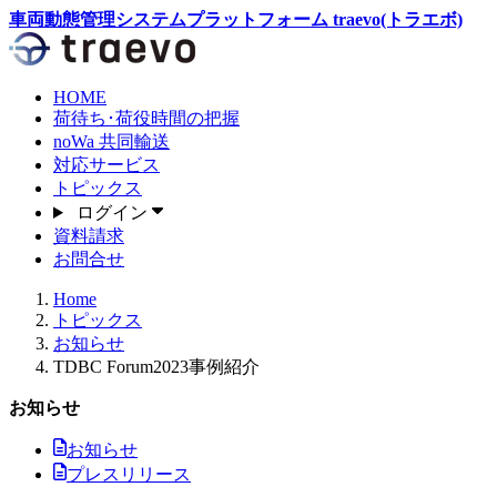
車両動態管理システムプラットフォーム traevo(トラエボ)
HOME
荷待ち･荷役時間
の把握
noWa
共同輸送
対応サービス
トピックス
ログイン
資料請求
お問合せ
Home
トピックス
お知らせ
TDBC Forum2023事例紹介
お知らせ
お知らせ
プレスリリース